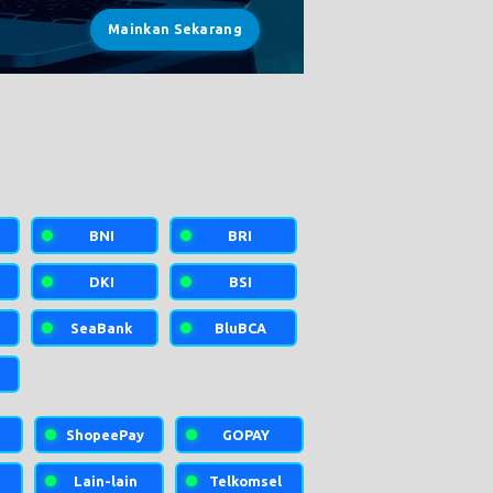
Mainkan Sekarang
7
Disco Jockey
BNI
BRI
DKI
BSI
SeaBank
BluBCA
its
Three Kingdoms
ShopeePay
GOPAY
Lain-lain
Telkomsel