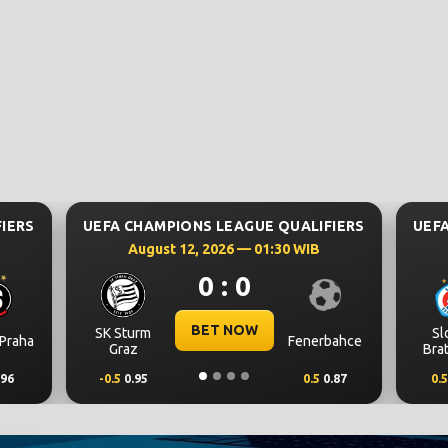
k's Treasure
Golden Temple
Super Ri
IERS
UEFA CHAMPIONS LEAGUE QUALIFIERS
UEF
August 12, 2026 — 01:30 WIB
0 : 0
BET NOW
SK Sturm
Sl
 Praha
Fenerbahce
Graz
Brat
.96
-0.5
0.95
0.5
0.87
0.
oney Tree
Fruit Ripe
Magic Aca