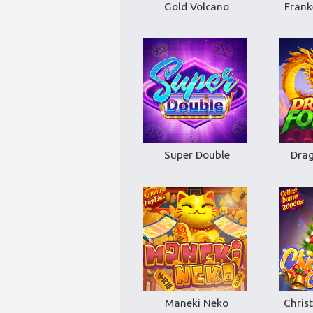
Gold Volcano
Frank
Super Double
Drag
Maneki Neko
Chris