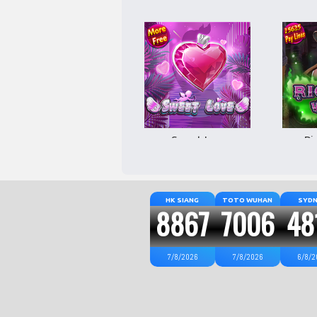
Sweet Love
Ri
HK SIANG
TOTO WUHAN
SYD
8867
7006
48
7/8/2026
7/8/2026
6/8/2
Mysterious Pyramid
Hu