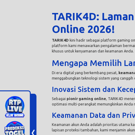
TARIK4D: Laman
Online 2026!
TARIK4D
kini hadir sebagai platform gaming on
Friday in Vegas
Crow
platform kami menawarkan pengalaman bermain y
khusus untuk kenyamanan dan keamanan Anda.
Mengapa Memilih La
Di era digital yang berkembang pesat,
keamanan
menggabungkan teknologi sistem yang canggih d
Inovasi Sistem dan Kec
Sebagai
pionir gaming online
,
TARIK4D
menera
optimasi multi-perangkat memungkinkan Anda m
Jungle Gold
B
Keamanan Data dan Priv
Megaways
Keamanan akun Anda adalah prioritas utama 
lapisan proteksi tambahan, kami menjamin akun