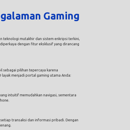
ngalaman Gaming
teknologi mutakhir dan sistem enkripsi terkini,
ts
Laplandia Train
perkaya dengan fitur eksklusif yang dirancang
il sebagai pilihan tepercaya karena
 layak menjadi portal gaming utama Anda:
yang intuitif memudahkan navigasi, sementara
phone.
lisk
Wild West Girls
setiap transaksi dan informasi pribadi. Dengan
tenang.