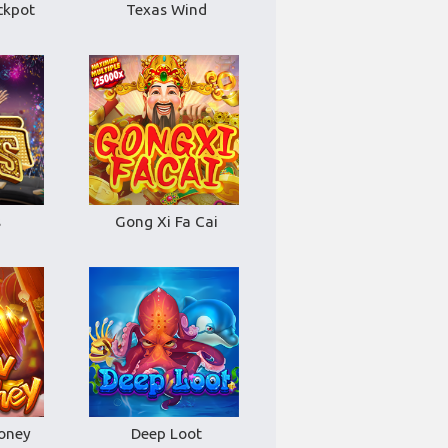
ckpot
Texas Wind
s
Gong Xi Fa Cai
oney
Deep Loot