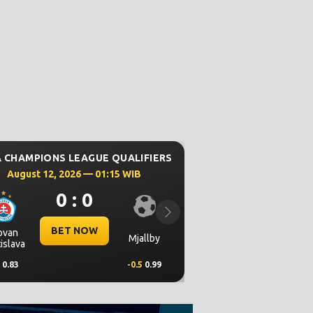
ch
Pirate Treasure
A CHAMPIONS LEAGUE QUALIFIERS
August 12, 2026 — 01:15 WIB
0 : 0
Next
BET NOW
ovan
Mjallby
islava
5
0.83
-0.5
0.99
demy
Gems Rush