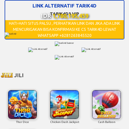
LINK ALTERNATIF TARIK4D
TARIK4D3.VIP
IDR
1,780,231,233
HATI-HATI SITUS PALSU , PERHATIKAN LINK DAN JIKA ADA LINK
MENCURIGAKAN BISA KONFIRMASI KE CS TARIK4D LEWAT
WHATSAPP +6281263845520
JILI
Thor Dice
Chicken Dash Jackpot
Cash Balloon