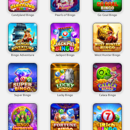
Candyland Bingo
Pearls of Bingo
Go Goal Bingo
Bingo Adventure
Jackpot Bingo
West Hunter Bingo
Super Bingo
Lucky Bingo
Calaca Bingo