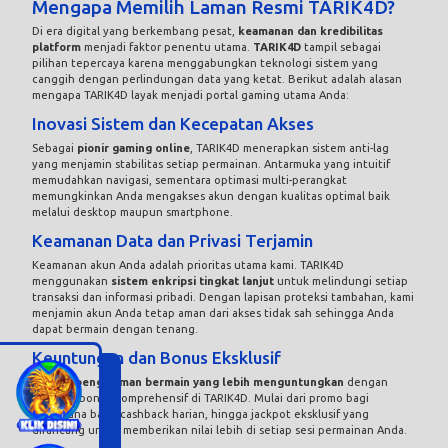
Mengapa Memilih Laman Resmi TARIK4D?
Di era digital yang berkembang pesat,
keamanan dan kredibilitas
platform
menjadi faktor penentu utama.
TARIK4D
tampil sebagai
pilihan tepercaya karena menggabungkan teknologi sistem yang
canggih dengan perlindungan data yang ketat. Berikut adalah alasan
mengapa TARIK4D layak menjadi portal gaming utama Anda:
Inovasi Sistem dan Kecepatan Akses
Sebagai
pionir gaming online
,
TARIK4D
menerapkan sistem anti-lag
yang menjamin stabilitas setiap permainan. Antarmuka yang intuitif
memudahkan navigasi, sementara optimasi multi-perangkat
memungkinkan Anda mengakses akun dengan kualitas optimal baik
melalui desktop maupun smartphone.
Keamanan Data dan Privasi Terjamin
Keamanan akun Anda adalah prioritas utama kami. TARIK4D
menggunakan
sistem enkripsi tingkat lanjut
untuk melindungi setiap
transaksi dan informasi pribadi. Dengan lapisan proteksi tambahan, kami
menjamin akun Anda tetap aman dari akses tidak sah sehingga Anda
dapat bermain dengan tenang.
Keuntungan dan Bonus Eksklusif
Nikmati
pengalaman bermain yang lebih menguntungkan
dengan
program bonus komprehensif di TARIK4D. Mulai dari promo bagi
pengguna baru, cashback harian, hingga jackpot eksklusif yang
dirancang untuk memberikan nilai lebih di setiap sesi permainan Anda.