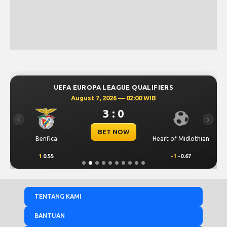
UEFA EUROPA LEAGUE QUALIFIERS
August 7, 2026 — 02:00 WIB
3 : 0
Previous
Next
BET NOW
Benfica
Heart of Midlothian
1
0.55
-1
-0.67
TENTANG KAMI
BANTUAN