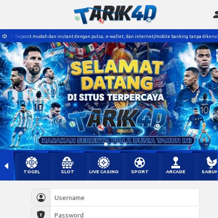
oe****uy Berhasil Withdraw Rp 4.181.000,00
! Deposit mudah dan instant dengan pulsa, e-wallet, dan internet/mobile banking tanpa dikenakan biay
TOGEL
SLOT
LIVE CASINO
SPORT
ARCADE
SABU