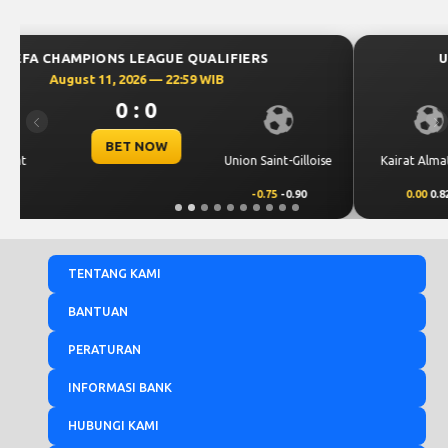
UEFA CHAMPIONS LEAGUE QUALIFIERS
August 11, 2026 — 22:00 WIB
0 : 0
Previous
Ne
BET NOW
Kairat Almaty (n)
Levski Sofia
0.00
0.82
0.00
-0.94
TENTANG KAMI
BANTUAN
PERATURAN
INFORMASI BANK
HUBUNGI KAMI