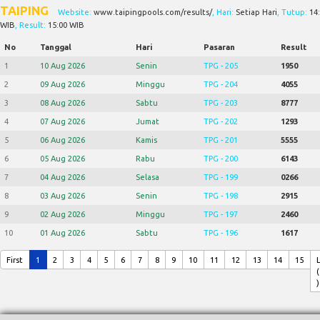
TAIPING
Website:
www.taipingpools.com/results/
, Hari:
Setiap Hari
, Tutup:
14
WIB
, Result:
15:00 WIB
No
Tanggal
Hari
Pasaran
Result
1
10 Aug 2026
Senin
TPG - 205
1950
2
09 Aug 2026
Minggu
TPG - 204
4055
3
08 Aug 2026
Sabtu
TPG - 203
8777
4
07 Aug 2026
Jumat
TPG - 202
1293
5
06 Aug 2026
Kamis
TPG - 201
5555
6
05 Aug 2026
Rabu
TPG - 200
6143
7
04 Aug 2026
Selasa
TPG - 199
0266
8
03 Aug 2026
Senin
TPG - 198
2915
9
02 Aug 2026
Minggu
TPG - 197
2460
10
01 Aug 2026
Sabtu
TPG - 196
1617
First
1
2
3
4
5
6
7
8
9
10
11
12
13
14
15
(
)