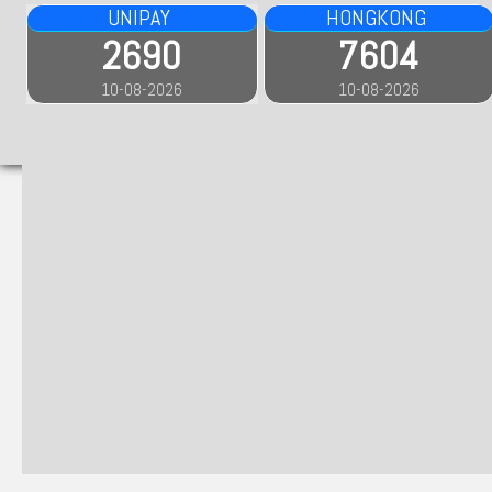
UNIPAY
HONGKONG
2690
7604
10-08-2026
10-08-2026