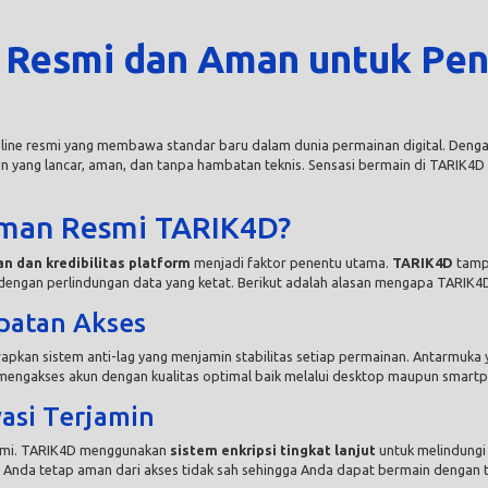
 Resmi dan Aman untuk Pe
line resmi yang membawa standar baru dalam dunia permainan digital. Dengan 
ang lancar, aman, dan tanpa hambatan teknis. Sensasi bermain di TARIK4D di
ma Kingdom
Aztec Empire 1000
man Resmi TARIK4D?
 dan kredibilitas platform
menjadi faktor penentu utama.
TARIK4D
tamp
engan perlindungan data yang ketat. Berikut adalah alasan mengapa TARIK4D
epatan Akses
pkan sistem anti-lag yang menjamin stabilitas setiap permainan. Antarmuka 
engakses akun dengan kualitas optimal baik melalui desktop maupun smart
asi Terjamin
kami. TARIK4D menggunakan
sistem enkripsi tingkat lanjut
untuk melindungi 
 Anda tetap aman dari akses tidak sah sehingga Anda dapat bermain dengan 