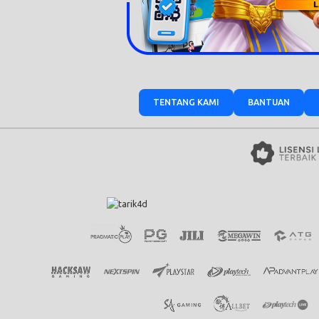
Rich Rich Water
Mo
TENTANG KAMI
BANTUAN
Lucky Nangkwak
Cen
Alice's Wonders
Ra