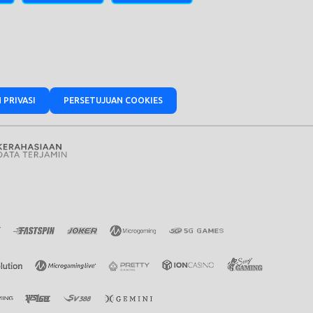
on
Pet Ranger
 PRIVASI
PERSETUJUAN COOKIES
sine
Fishing's Paradise
alth
Tiki Paradise