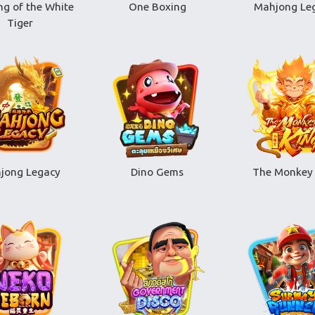
g of the White
One Boxing
Mahjong Le
Tiger
jong Legacy
Dino Gems
The Monkey 