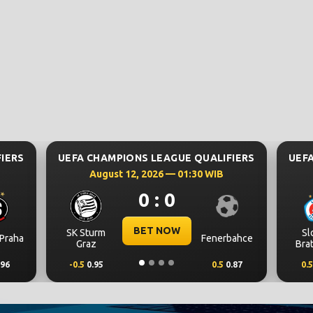
ssing of the
Aztec Legend
The King J
Dragon
IERS
UEFA CHAMPIONS LEAGUE QUALIFIERS
UEF
August 12, 2026 — 01:30 WIB
rand Shine
Hungry Krahung
Shiba Mog
0 : 0
BET NOW
SK Sturm
Sl
 Praha
Fenerbahce
Graz
Brat
.96
-0.5
0.95
0.5
0.87
0.