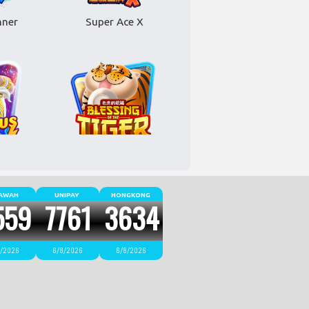
nner
Super Ace X
lympus
Blessing of the Tiger
AWAH
UNIPAY
HONGKONG
559
7761
3634
8/2026
6/8/2026
6/8/2026