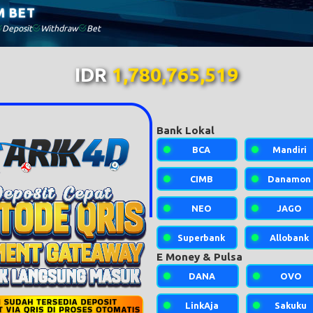
M BET
ushi Prime
Lab 19 Mania
Roma Plu
Deposit
Withdraw
Bet
IDR
1,780,803,064
Bank Lokal
BCA
Mandiri
th of Egypt
Blessing of the Ox
Cupid Gar
CIMB
Danamon
NEO
JAGO
Superbank
Allobank
E Money & Pulsa
DANA
OVO
LinkAja
Sakuku