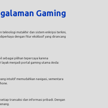
ngalaman Gaming
teknologi mutakhir dan sistem enkripsi terkini,
perkaya dengan fitur eksklusif yang dirancang
il sebagai pilihan tepercaya karena
 layak menjadi portal gaming utama Anda:
yang intuitif memudahkan navigasi, sementara
phone.
setiap transaksi dan informasi pribadi. Dengan
tenang.