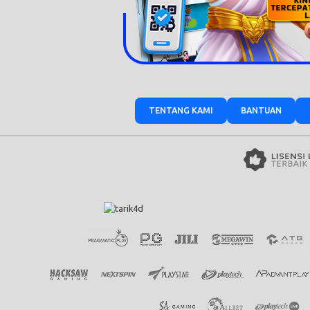
Diamond Inferno
Moonl
The
TENTANG KAMI
BANTUAN
Fire & Diamond Joker
Af