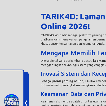
TARIK4D: Laman
Online 2026!
Red Hot Riches
Cash 
TARIK4D
kini hadir sebagai platform gaming on
platform kami menawarkan pengalaman bermain y
khusus untuk kenyamanan dan keamanan Anda.
Mengapa Memilih La
Di era digital yang berkembang pesat,
keamanan
menggabungkan teknologi sistem yang canggih d
Inovasi Sistem dan Kec
Sweet Jar Xmas
Fire &
Sebagai
pionir gaming online
,
TARIK4D
menera
Combo
optimasi multi-perangkat memungkinkan Anda m
Keamanan Data dan Priv
Keamanan akun Anda adalah prioritas utama 
lapisan proteksi tambahan, kami menjamin akun