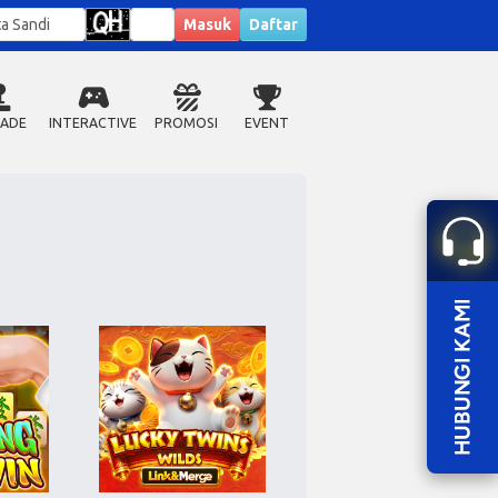
pun! Raih bonus Rp300.000 dan jackpot tiada henti setiap harinya!
Se
Masuk
Daftar
ADE
INTERACTIVE
PROMOSI
EVENT