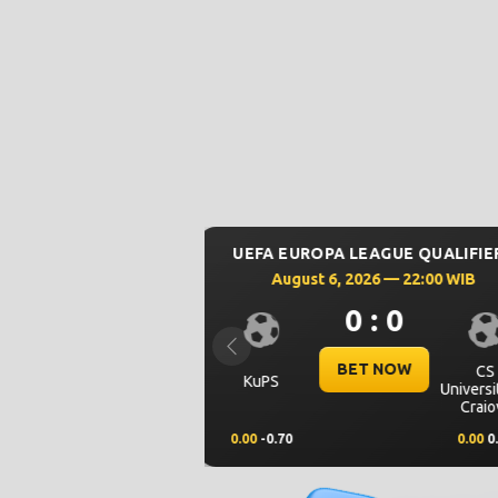
12 Skulls of the Dead
Pong 
UEFA EUROPA LEAGUE QUALIFI
August 7, 2026 — 02:00 WIB
Grand Casino Heist
Mer
0 : 0
Previous
BET NOW
Hear
Benfica
Midlo
2.5
0.86
-2.5