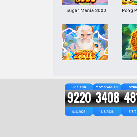
Sugar Mania 8000
Pong 
Almighty Zeus Empire
Ma
HK SIANG
TOTO WUHAN
SYD
9220
3408
48
6/8/2026
6/8/2026
6/8/2