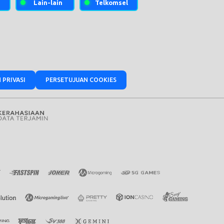
 Oink
African Wilds
a
 PRIVASI
PERSETUJUAN COOKIES
o's
Golden Cat Fortunes
rail