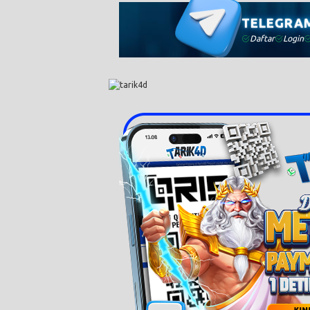
TELEGRA
Daftar
Login
Mummy Lock Riches
Mon
Bountiful Birds
Joker