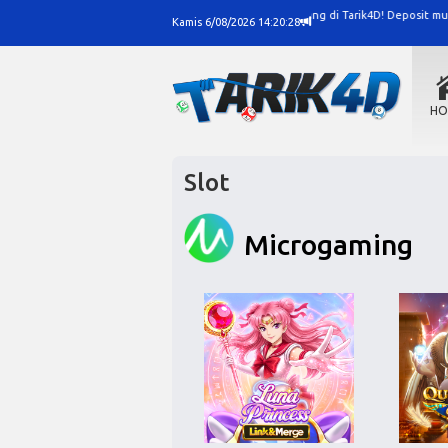
Selamat Datang di Tarik4D! Deposit mudah dan ins
Kamis 6/08/2026 14:20:30
HO
Slot
Microgaming