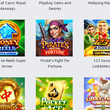
of Cairo: Royal
Playboy Gems and
Mahjong Ma
Maxways
Desires
on Reels Super
Pirate’s Fight for
123 Socc
Arrow
Fortune
Link&Mer