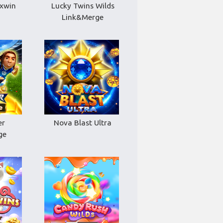
xwin
Lucky Twins Wilds
Link&Merge
er
Nova Blast Ultra
ge