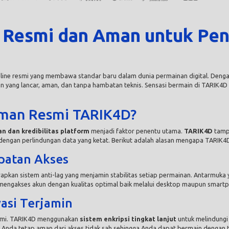
 Resmi dan Aman untuk Pe
Blitz Extreme
Treasure Gems
10000 Fort
line resmi yang membawa standar baru dalam dunia permainan digital. Dengan 
ang lancar, aman, dan tanpa hambatan teknis. Sensasi bermain di TARIK4D di
man Resmi TARIK4D?
 dan kredibilitas platform
menjadi faktor penentu utama.
TARIK4D
tamp
engan perlindungan data yang ketat. Berikut adalah alasan mengapa TARIK4D
epatan Akses
 Diamond Jingle
Plenty of Presents
Curse of Me
pkan sistem anti-lag yang menjamin stabilitas setiap permainan. Antarmuka 
Joker
engakses akun dengan kualitas optimal baik melalui desktop maupun smart
asi Terjamin
kami. TARIK4D menggunakan
sistem enkripsi tingkat lanjut
untuk melindungi 
 Anda tetap aman dari akses tidak sah sehingga Anda dapat bermain dengan 