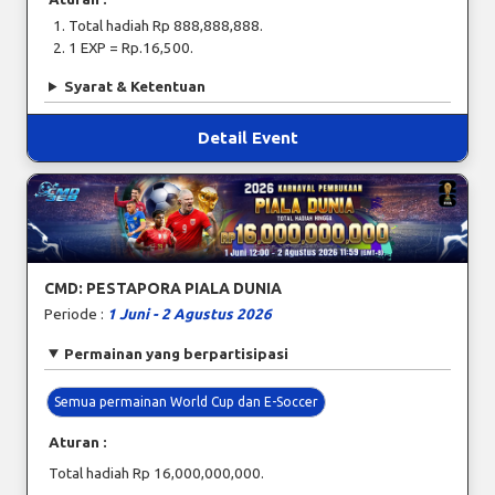
Total hadiah Rp 888,888,888.
1 EXP = Rp.16,500.
Syarat & Ketentuan
Detail Event
CMD: PESTAPORA PIALA DUNIA
Periode :
1 Juni - 2 Agustus 2026
Permainan yang berpartisipasi
Semua permainan World Cup dan E-Soccer
Aturan :
Total hadiah Rp 16,000,000,000.