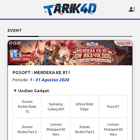
EVENT
PGSOFT : MERDEKA KE 81 !
Periode:
1 - 31 Agustus 2026
Undian Gadget
Xiaomi
Samsung
Infinix Note
Redmi Note
Poco X7
Galaxy A07
Edge
15
Lenovo
Lenovo
Xiaomi
Xiaomi
Motopad 60
Motopad 60
Redmi Pad 2
Redmi Pad 2
Neo
Neo