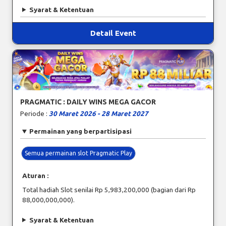
Syarat & Ketentuan
Detail Event
PRAGMATIC : DAILY WINS MEGA GACOR
Periode :
30 Maret 2026 - 28 Maret 2027
Permainan yang berpartisipasi
Semua permainan slot Pragmatic Play
Aturan :
Total hadiah Slot senilai Rp 5,983,200,000 (bagian dari Rp
88,000,000,000).
Syarat & Ketentuan