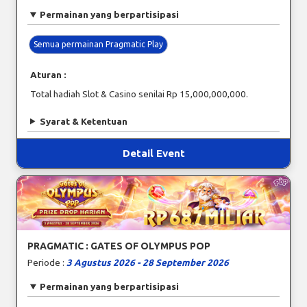
Permainan yang berpartisipasi
Semua permainan Pragmatic Play
Aturan :
Total hadiah Slot & Casino senilai Rp 15,000,000,000.
Syarat & Ketentuan
Detail Event
PRAGMATIC : GATES OF OLYMPUS POP
Periode :
3 Agustus 2026 - 28 September 2026
Permainan yang berpartisipasi