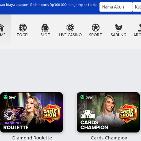
apapun! Raih bonus Rp300.000 dan jackpot tiada henti setiap harinya!
lm****lq Berhasil Withdraw Rp 7.398.000,00
ME
TOGEL
SLOT
LIVE CASINO
SPORT
SABUNG
ARC
Diamond Roulette
Cards Champion