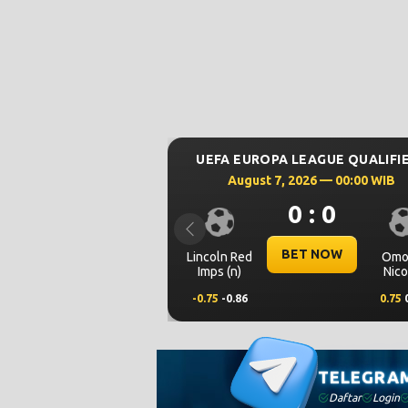
UEFA EUROPA LEAGUE QUALIFI
August 7, 2026 — 00:00 WIB
0 : 0
Previous
BET NOW
Lincoln Red
Omo
Imps (n)
Nico
-0.75
-0.86
0.75
TELEGRA
Daftar
Login