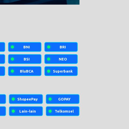
BNI
BRI
BSI
NEO
BluBCA
Superbank
ShopeePay
GOPAY
Lain-lain
Telkomsel