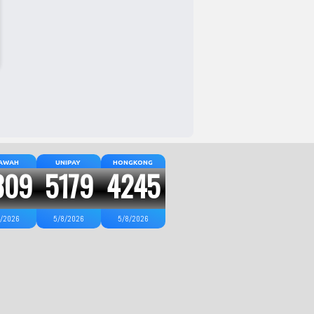
AWAH
UNIPAY
HONGKONG
309
5179
4245
8/2026
5/8/2026
5/8/2026