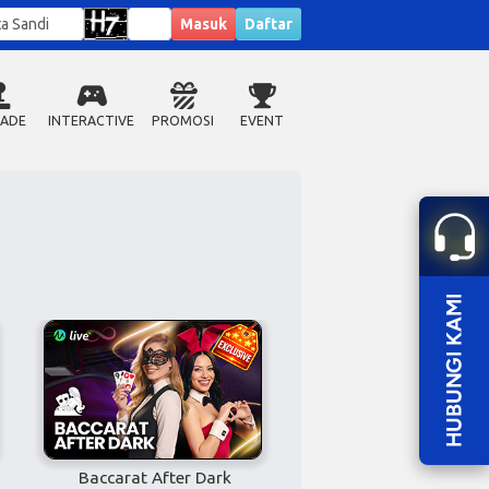
Selamat Datang di Tarik4D! Deposit mudah dan instant dengan pulsa, e-wallet, dan 
Masuk
Daftar
ADE
INTERACTIVE
PROMOSI
EVENT
Baccarat After Dark