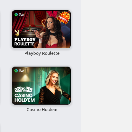
Playboy Roulette
Casino Holdem