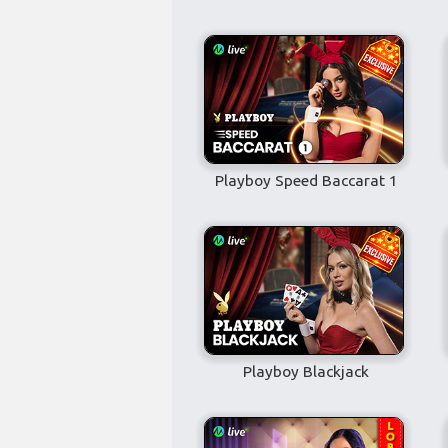
Playboy Speed Baccarat 1
Playboy Blackjack