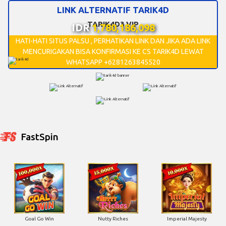
LINK ALTERNATIF TARIK4D
TARIK4D3.VIP
IDR
1,780,220,914
HATI-HATI SITUS PALSU , PERHATIKAN LINK DAN JIKA ADA LINK
MENCURIGAKAN BISA KONFIRMASI KE CS TARIK4D LEWAT
WHATSAPP +6281263845520
FastSpin
Goal Go Win
Nutty Riches
Imperial Majesty