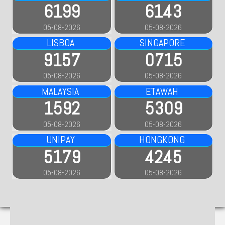
6199
6143
05-08-2026
05-08-2026
LISBOA
SINGAPORE
9157
0715
05-08-2026
05-08-2026
MALAYSIA
ETAWAH
1592
5309
05-08-2026
05-08-2026
UNIPAY
HONGKONG
5179
4245
05-08-2026
05-08-2026