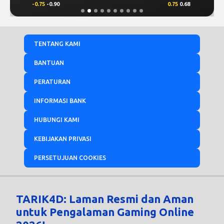
-0.75
-0.90
0.75
0.68
TENTANG KAMI
BANTUAN
PERATURAN
INFORMASI BANK
HUBUNGI KAMI
KEBIJAKAN PRIVASI
PERSETUJUAN COOKIES
TARIK4D: Laman Resmi dan Aman
untuk Pengalaman Gaming Online