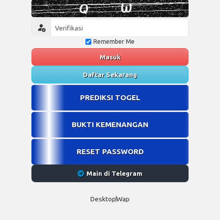
Remember Me
Masuk
Daftar Sekarang
PREDIKSI TOGEL
BUKTI KEMENANGAN
RESET PASSWORD
Main di Telegram
Desktop
Wap