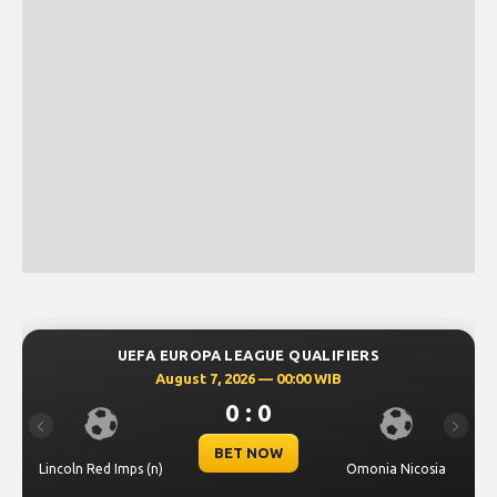
UEFA EUROPA LEAGUE QUALIFIERS
August 7, 2026 — 00:00 WIB
0 : 0
Previous
Next
BET NOW
Lincoln Red Imps (n)
Omonia Nicosia