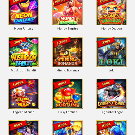
Neon Fantasy
Money Empire
Money Dragon
Mushroom Bandit
Mining Bonanza
Loki
Legend of Nian
Lucky Fortune
Legend of Eagle