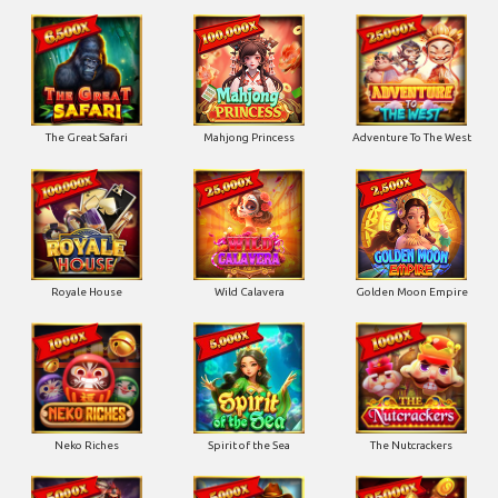
The Great Safari
Mahjong Princess
Adventure To The West
Royale House
Wild Calavera
Golden Moon Empire
Neko Riches
Spirit of the Sea
The Nutcrackers